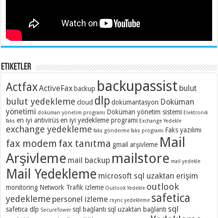
Etiketler
backupassist
Actfax
ActiveFax
bulut
backup
dlp
bulut yedekleme
Doküman
cloud
dokümantasyon
yönetimi
Doküman yönetim sistemi
doküman yönetim programı
Elektronik
en iyi antivirüs
en iyi yedekleme programı
faks
Exchange Yedekle
exchange yedekleme
Faks yazılımı
faks gönderme
faks programı
Mail
fax modem
fax tanıtma
gmail arşivleme
Arşivleme
mailstore
mail backup
mail yedekle
Mail Yedekleme
microsoft sql uzaktan erişim
outlook
monitoring
Network Trafik izleme
Outlook Yedekle
safetica
yedekleme
personel izleme
rsync yedekleme
sql
safetica dlp
sql bağlantı
sql uzaktan bağlantı
SecureTower