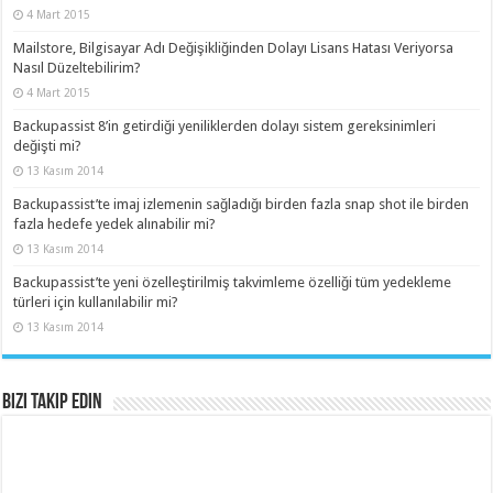
4 Mart 2015
Mailstore, Bilgisayar Adı Değişikliğinden Dolayı Lisans Hatası Veriyorsa
Nasıl Düzeltebilirim?
4 Mart 2015
Backupassist 8’in getirdiği yeniliklerden dolayı sistem gereksinimleri
değişti mi?
13 Kasım 2014
Backupassist’te imaj izlemenin sağladığı birden fazla snap shot ile birden
fazla hedefe yedek alınabilir mi?
13 Kasım 2014
Backupassist’te yeni özelleştirilmiş takvimleme özelliği tüm yedekleme
türleri için kullanılabilir mi?
13 Kasım 2014
Bizi Takip Edin