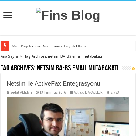
Mart Projelerimiz Bayilerimize Hayırlı Olsun
Ana Sayfa
>
Tag Archives: netsim BA-BS email mutabakatı
Tag Archives:
netsim BA-BS email mutabakatı
Netsim ile ActiveFax Entegrasyonu
Sedat Akfidan
13 Temmuz 2016
Actfax
,
MAKALELER
2,783