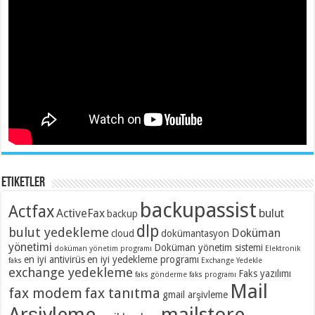
Etiketler
backupassist
Actfax
ActiveFax
bulut
backup
dlp
bulut yedekleme
Doküman
cloud
dokümantasyon
yönetimi
Doküman yönetim sistemi
doküman yönetim programı
Elektronik
en iyi antivirüs
en iyi yedekleme programı
faks
Exchange Yedekle
exchange yedekleme
Faks yazılımı
faks gönderme
faks programı
Mail
fax modem
fax tanıtma
gmail arşivleme
Arşivleme
mailstore