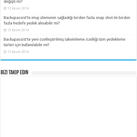
değişti mi?
13 Kasım 2014
Backupassist’te imaj izlemenin sağladığı birden fazla snap shot ile birden
fazla hedefe yedek alınabilir mi?
13 Kasım 2014
Backupassist’te yeni özelleştirilmiş takvimleme özelliği tüm yedekleme
türleri için kullanılabilir mi?
13 Kasım 2014
Bizi Takip Edin