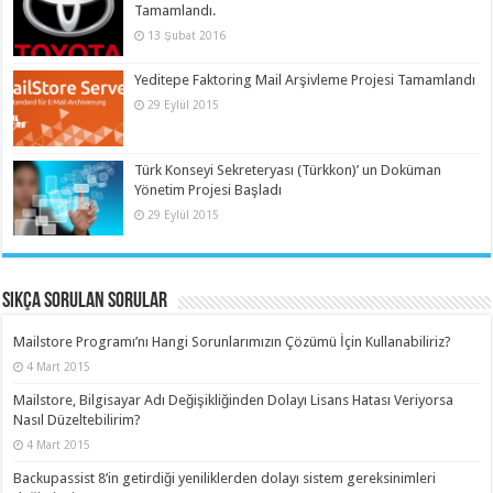
Tamamlandı.
13 Şubat 2016
Yeditepe Faktoring Mail Arşivleme Projesi Tamamlandı
29 Eylül 2015
Türk Konseyi Sekreteryası (Türkkon)’ un Doküman
Yönetim Projesi Başladı
29 Eylül 2015
Sıkça Sorulan Sorular
Mailstore Programı’nı Hangi Sorunlarımızın Çözümü İçin Kullanabiliriz?
4 Mart 2015
Mailstore, Bilgisayar Adı Değişikliğinden Dolayı Lisans Hatası Veriyorsa
Nasıl Düzeltebilirim?
4 Mart 2015
Backupassist 8’in getirdiği yeniliklerden dolayı sistem gereksinimleri