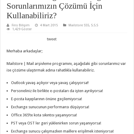
Sorunlarımızın Çözümü İçin
Kullanabiliriz?
Fins Bilişim
4 Mart 2015
Mailstore SSS
,
S.S.S
1,429 Göster
tweet
Merhaba arkadaşlar;
Mailstore | Mail arşivleme programını, aşağıdaki gibi sorunlarımız var
ise çözüme ulaştırmak adına rahatlıkla kullanabiliriz.
Outlook yavaş açılıyor veya yavaş çalışıyorsa
!
Personeliniz ile birlikte e-postaları da işten ayrılıyorsa!
E-posta kayıplarının önüne geçilemiyorsa!
Exchange sunucunun performansı düşüyorsa!
Office 365’te kota sıkıntısı yaşanıyorsa!
PST veya OST ler geri yüklenirken sorun yaşanıyorsa!
Exchange sunucu çalışmazken maillere erişilmek isteniyorsa!