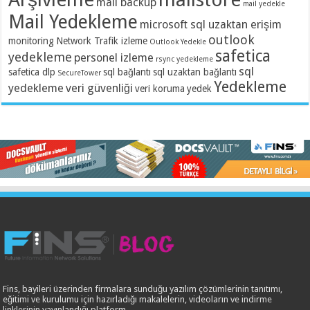
mail backup
mail yedekle
Mail Yedekleme
microsoft sql uzaktan erişim
outlook
monitoring
Network Trafik izleme
Outlook Yedekle
safetica
yedekleme
personel izleme
rsync yedekleme
sql
safetica dlp
sql bağlantı
sql uzaktan bağlantı
SecureTower
Yedekleme
yedekleme
veri güvenliği
veri koruma
yedek
Fins, bayileri üzerinden firmalara sunduğu yazılım çözümlerinin tanıtımı,
eğitimi ve kurulumu için hazırladığı makalelerin, videoların ve indirme
linklerinin yayınlandığı platform.