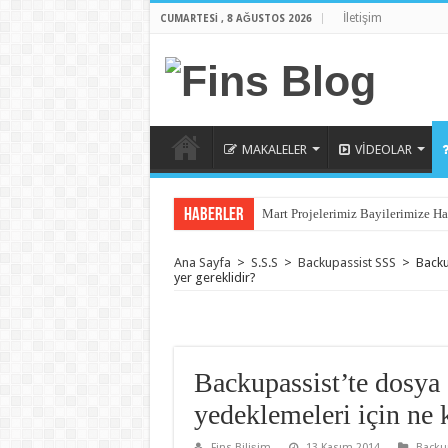
İletişim
CUMARTESI , 8 AĞUSTOS 2026
MAKALELER
VİDEOLAR
Haberler
Mart Projelerimiz Bayilerimize Ha
Ana Sayfa
>
S.S.S
>
Backupassist SSS
>
Backu
yer gereklidir?
Backupassist’te dosya 
yedeklemeleri için ne 
Fins Bilişim
13 Kasım 2014
Backu