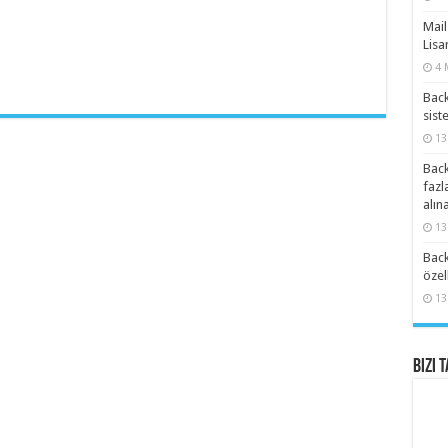
Mail
Lisa
4 
Back
sist
13
Back
fazl
alın
13
Back
özel
13
Bizi 