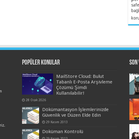
safe
bağl
kor
Popüler Konular
Son 
MailStore Cloud: Bulut
Tabanlı E-Posta Arşivleme
Çözümü Şimdi
m
Kullanılabilir!
28 Ocak 2026
Dökümantasyon İşlemlerinizde
Güvenlik ve Düzen Elde Edin
29 Kasım 2013
iz.
Doküman Kontrolü
29 Kasım 2013