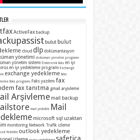
tler
tfax
ActiveFax
backup
ackupassist
bulut
bulut
dlp
dekleme
cloud
dokümantasyon
üman yönetimi
doküman yönetim programı
üman yönetim sistemi
en iyi
Elektronik faks
virüs
en iyi yedekleme programı
Exchange
exchange yedekleme
kle
faks
fax
Faks yazılımı
derme
faks programı
odem
fax tanıtma
gmail arşivleme
ail Arşivleme
mail backup
ailstore
Mail
mail yedekle
edekleme
microsoft sql uzaktan
şim
monitoring
Network Trafik izleme
outlook yedekleme
ook Yedekle
safetica
sonel izleme
rsync yedekleme