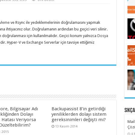
vleme
ve Rsync ile yedeklemelerinin doğrulamasını yapmak
ana ihtiyacınız olur. Doğrulamanın ardından bu geçici veri silinir.
 doğrulanması için kullanılmalıdır. Geçici konum yalnızca
Dosya
dir. Hyper-V ve Exchange Serverlar için tavsiye ettiğimiz
ore, Bilgisayar Adı
Backupassist 8’in getirdiği
Sıkç
kliğinden Dolayı
yeniliklerden dolayı sistem
s Hatası Veriyorsa
gereksinimleri değişti mi?
Mail
Düzeltebilirim?
13 Kasım 2014
Çözü
t 2015
4 