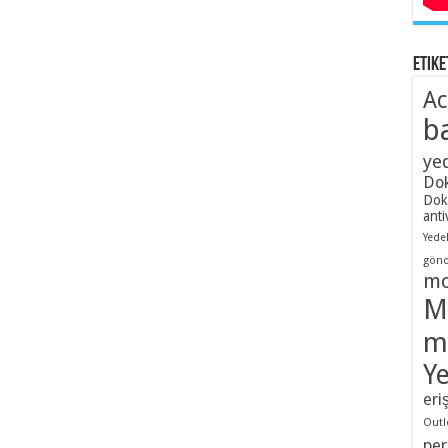
Etike
Ac
b
ye
Dok
Dok
anti
Yede
gön
m
M
m
Y
eri
Outl
per