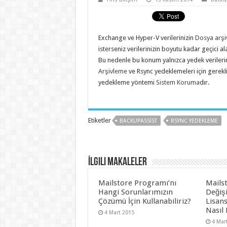
Exchange ve Hyper-V verilerinizin
Dosya arşi
isterseniz verilerinizin boyutu kadar geçici al
Bu nedenle bu konum yalnızca yedek verilerin
Arşivleme
ve Rsync yedeklemeleri için gerekli
yedekleme yöntemi
Sistem Koruma
dır.
Etiketler
BACKUPASSIST
RSYNC YEDEKLEME
İlgili Makaleler
Mailstore Programı’nı
Mailst
Hangi Sorunlarımızın
Değişi
Çözümü İçin Kullanabiliriz?
Lisan
Nasıl 
4 Mart 2015
4 Mar