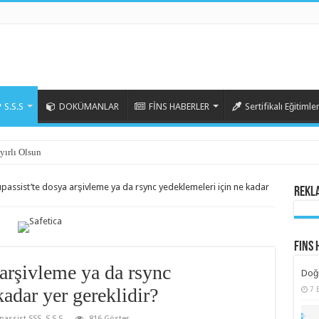
S.S.S
DOKÜMANLAR
FİNS HABERLER
Sertifikalı Eğitimle
yırlı Olsun
passist’te dosya arşivleme ya da rsync yedeklemeleri için ne kadar
Rekl
Fins 
arşivleme ya da rsync
Doğr
kadar yer gereklidir?
7 
passist SSS
,
S.S.S
816 Göster