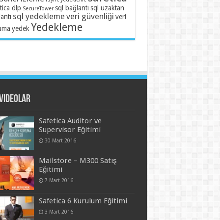
tica dlp
sql bağlantı
sql uzaktan
SecureTower
sql yedekleme
veri güvenliği
antı
veri
Yedekleme
uma
yedek
Videolar
Safetica Auditor ve
Supervisor Eğitimi
30 Mart 2016
Mailstore – M300 Satış
Eğitimi
7 Mart 2016
Safetica 6 Kurulum Eğitimi
3 Mart 2016