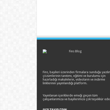
Fins, bayileri üzerinden firmalara sunduğu yazılı
çözümlerinin tanıtımı, eğitimi ve kurulumu için
hazırladığı makalelerin, videoların ve indirme
linklerinin yayınlandığı platform.
Yayınlanan içeriklerde emeği geçen tüm
çalışanlarımıza ve bayilerimize çok teşekkür eder