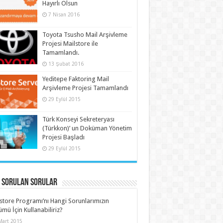
Hayırlı Olsun
7 Nisan 2016
Toyota Tsusho Mail Arşivleme
Projesi Mailstore ile
Tamamlandı.
13 Şubat 2016
Yeditepe Faktoring Mail
Arşivleme Projesi Tamamlandı
29 Eylül 2015
Türk Konseyi Sekreteryası
(Türkkon)’ un Doküman Yönetim
Projesi Başladı
29 Eylül 2015
a Sorulan Sorular
store Programı’nı Hangi Sorunlarımızın
mü İçin Kullanabiliriz?
Mart 2015