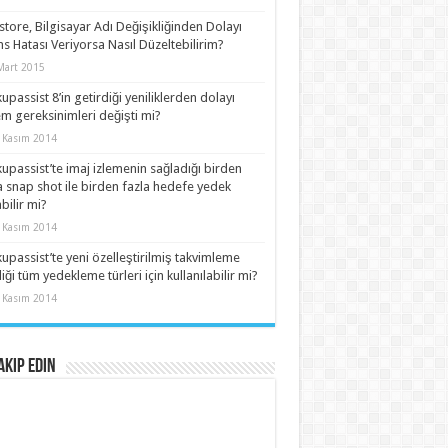
store, Bilgisayar Adı Değişikliğinden Dolayı
ns Hatası Veriyorsa Nasıl Düzeltebilirim?
Mart 2015
upassist 8’in getirdiği yeniliklerden dolayı
em gereksinimleri değişti mi?
 Kasım 2014
upassist’te imaj izlemenin sağladığı birden
a snap shot ile birden fazla hedefe yedek
abilir mi?
 Kasım 2014
upassist’te yeni özelleştirilmiş takvimleme
liği tüm yedekleme türleri için kullanılabilir mi?
 Kasım 2014
Takip Edin