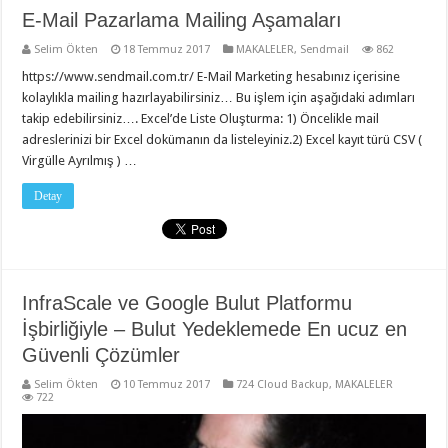
E-Mail Pazarlama Mailing Aşamaları
Selim Ökten
18 Temmuz 2017
MAKALELER
,
Sendmail
862
https://www.sendmail.com.tr/ E-Mail Marketing hesabınız içerisine
kolaylıkla mailing hazırlayabilirsiniz… Bu işlem için aşağıdaki adımları
takip edebilirsiniz…. Excel’de Liste Oluşturma: 1) Öncelikle mail
adreslerinizi bir Excel dokümanın da listeleyiniz.2) Excel kayıt türü CSV (
Virgülle Ayrılmış ) …
Detay
InfraScale ve Google Bulut Platformu
İşbirliğiyle – Bulut Yedeklemede En ucuz en
Güvenli Çözümler
Selim Ökten
10 Temmuz 2017
724 Cloud Backup
,
MAKALELER
722