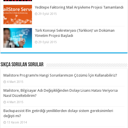
Yeditepe Faktoring Mail Arşivleme Projesi Tamamlandı
29 Eylül 2015
Türk Konseyi Sekreteryası (Türkkon)’ un Doküman
Yönetim Projesi Başladı
29 Eylül 2015
Sıkça Sorulan Sorular
Mailstore Programı’nı Hangi Sorunlarımızın Çözümü İçin Kullanabiliriz?
4 Mart 2015
Mailstore, Bilgisayar Adı Değişikliğinden Dolayı Lisans Hatası Veriyorsa
Nasıl Düzeltebilirim?
4 Mart 2015
Backupassist 8’in getirdiği yeniliklerden dolayı sistem gereksinimleri
değişti mi?
13 Kasım 2014