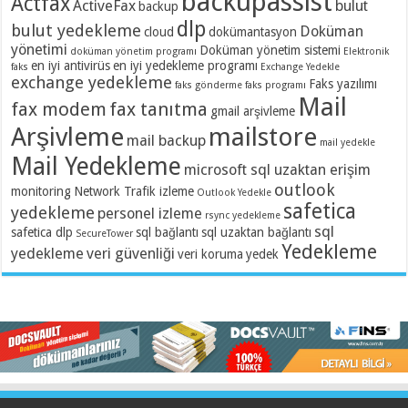
backupassist
Actfax
ActiveFax
bulut
backup
dlp
bulut yedekleme
Doküman
cloud
dokümantasyon
yönetimi
Doküman yönetim sistemi
doküman yönetim programı
Elektronik
en iyi antivirüs
en iyi yedekleme programı
faks
Exchange Yedekle
exchange yedekleme
Faks yazılımı
faks gönderme
faks programı
Mail
fax modem
fax tanıtma
gmail arşivleme
Arşivleme
mailstore
mail backup
mail yedekle
Mail Yedekleme
microsoft sql uzaktan erişim
outlook
monitoring
Network Trafik izleme
Outlook Yedekle
safetica
yedekleme
personel izleme
rsync yedekleme
sql
safetica dlp
sql bağlantı
sql uzaktan bağlantı
SecureTower
Yedekleme
yedekleme
veri güvenliği
veri koruma
yedek