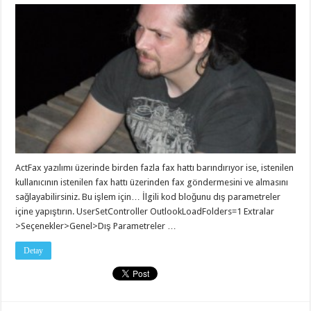
ActFax yazılımı üzerinde birden fazla fax hattı barındırıyor ise, istenilen
kullanıcının istenilen fax hattı üzerinden fax göndermesini ve almasını
sağlayabilirsiniz. Bu işlem için… İlgili kod bloğunu dış parametreler
içine yapıştırın. UserSetController OutlookLoadFolders=1 Extralar
>Seçenekler>Genel>Dış Parametreler …
Detay