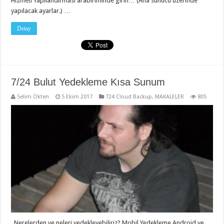
Hizmeti Yapılandırması arabiriminde girin… (Ana sunucu üzerinde
yapılacak ayarlar.) …
Detay
7/24 Bulut Yedekleme Kısa Sunum
Selim Ökten
5 Ekim 2017
724 Cloud Backup
,
MAKALELER
805
Nerelerden ve neleri yedekleyebiliriz? Mobil Yedekleme Android ve