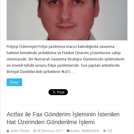
Fidyeyi Ödemeyin! Fidye yazılımına maruz kalındığında savunma
hattının temelinde yedekleme ve Felaket Onarımı çözümlerine sahip
olunmasıdır. Bir Numaralı Savunma Stratejisi Günümüzde işletmelerin
en önemli tehdit unsuru fidye yazılımlarıdır. Son yapılan anketlerde
Birleşik Devletlerdeki şirketlerin %41’i …
Detay
Actfax ile Fax Gönderim İşleminin İstenilen
Hat Üzerinden Gönderilme İşlemi
Selim Ökten
28 Temmuz 2017
Actfax
,
MAKALELER
732