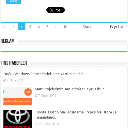
Detay
2
«
1
3
4
5
»
10
...
Son »
Page 2 of 14
Reklam
Fins Haberler
Doğru Windows Server Yedekleme Yazılımı nedir?
7 Ekim 2022
Mart Projelerimiz Bayilerimize Hayırlı Olsun
7 Nisan 2016
Toyota Tsusho Mail Arşivleme Projesi Mailstore ile
Tamamlandı.
13 Şubat 2016