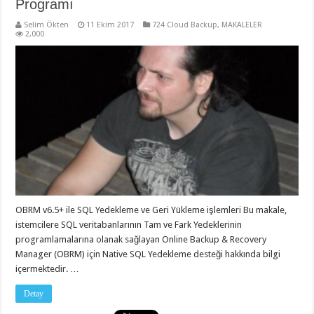
Programı
Selim Ökten
11 Ekim 2017
724 Cloud Backup
,
MAKALELER
2,000
OBRM v6.5+ ile SQL Yedekleme ve Geri Yükleme işlemleri Bu makale,
istemcilere SQL veritabanlarının Tam ve Fark Yedeklerinin
programlamalarına olanak sağlayan Online Backup & Recovery
Manager (OBRM) için Native SQL Yedekleme desteği hakkında bilgi
içermektedir. …
Detay